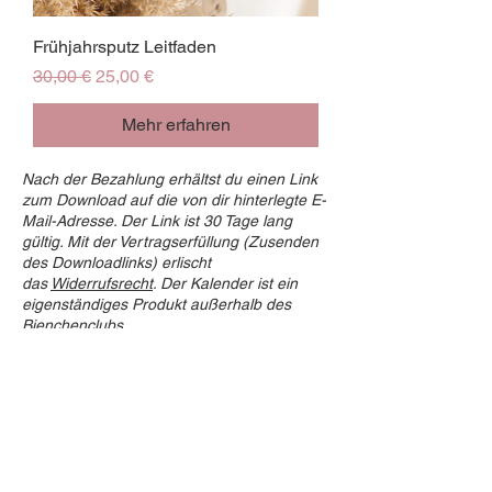
Frühjahrsputz Leitfaden
Standardpreis
Sale-Preis
30,00 €
25,00 €
Mehr erfahren
Nach der Bezahlung erhältst du einen Link
zum Download auf die von dir hinterlegte E-
Mail-Adresse. Der Link ist 30 Tage lang
gültig. Mit der Vertragserfüllung (Zusenden
des Downloadlinks) erlischt
das
Widerrufsrecht
. Der Kalender ist ein
eigenständiges Produkt außerhalb des
Bienchenclubs.
Unternehmen
Bienchenclub
Über mich
Presse