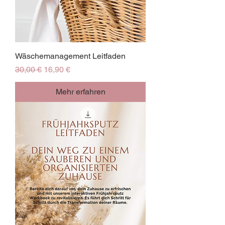
Wäschemanagement Leitfaden
Standardpreis
Sale-Preis
30,00 €
16,90 €
Mehr erfahren